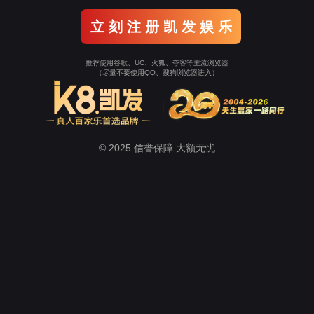
立 刻 注 册 凯 发 娱 乐
推荐使用谷歌、UC、火狐、夸客等主流浏览器
（尽量不要使用QQ、搜狗浏览器进入）
© 2025 信誉保障 大额无忧